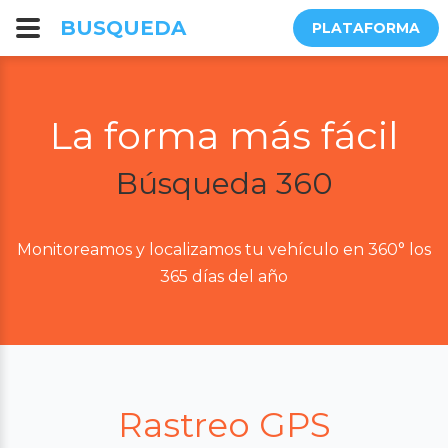
BUSQUEDA
PLATAFORMA
La forma más fácil
Búsqueda 360
Monitoreamos y localizamos tu vehículo en 360° los
365 días del año
Rastreo GPS