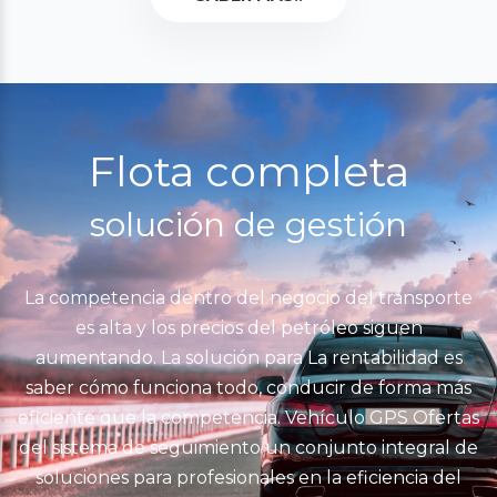
Flota completa
solución de gestión
La competencia dentro del negocio del transporte
es alta y los precios del petróleo siguen
aumentando. La solución para La rentabilidad es
saber cómo funciona todo, conducir de forma más
eficiente que la competencia. Vehículo GPS Ofertas
del sistema de seguimiento un conjunto integral de
soluciones para profesionales en la eficiencia del